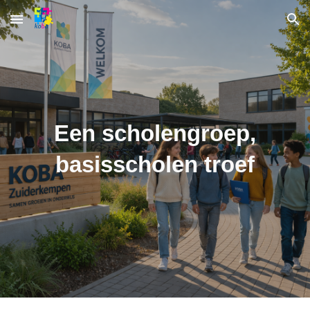
Skip to main content
Skip to navigation
Een scholengroep,
basisscholen troef